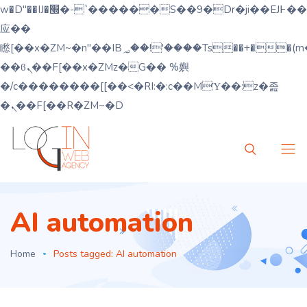
w�D"��IJ�׭�-`������S��9�Dr�ji��EJ߅��gJ�
应��
矁[��x�ZM~�n"��IB؃��!'����Тѕ��+��(m��IK�ʭ�/|
��ϐܢ��F[��x�ZMz�G�� %嬩
�/c��������[[��<�RI:�:c��MΎ��:z�졾
�ܢ��F[��R�ZM~�D
AI automation
Home
Posts tagged: AI automation