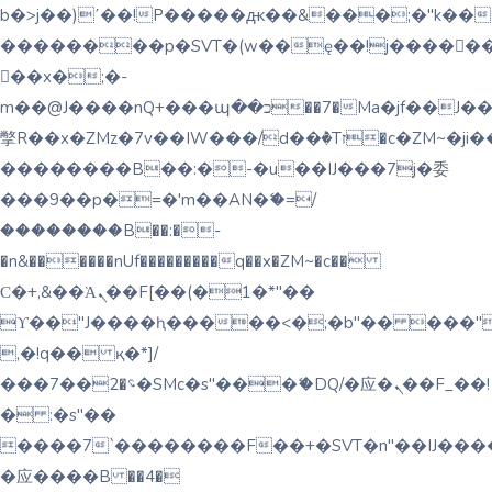
b�>j��)΄��!P�����ԫ��&���;�"k��B�޶�
��������p�SVT�(w��ę��!j�����
��x�;�-
m��@J����nQ+���պ��כ��7�Ma�jf��J��ͱ4j���Ѳ�
撆R��x�ZMz�7v��IW���/d��ٞ�Тז�c�ZM~�ji�� ߒ��sQz�����Ԡ��DW��3�De�n"��M�+/
��������B��:�-�u��IJ���7j�委
���9��p�=�'m��AN�ޭ�=/
��������B��:�-
�n&������nUf���������q��x�ZM~�
c��
Ϲ�+,&��Ὰܢ��F[��(�1�*"��
ϒ��"J����ԧ�����<�;�b"�� ���"j�����ܢ
,�!q�� қ�*]/
���؝�2��7�SMc�s"���ޭ�DQ/�应�ܢ��F_��!
� :�s"��
����7`��������F��+�SVT�n"��IJ����
�应����B ��4�