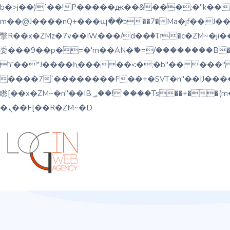
b�>j��)΄��!P�����ԫ��&���;�"k��B�޶�}��������p�SVT�(w��ę��!j������ ��x�
m��@J����nQ+���պ��כ��7�Ma�jf��J��ͱ4j���Ѳ�
撆R��x�ZMz�7v��IW���/d��ٞ�Тז�c�ZM~�ji�� ߒ��sQz�����Ԡ��DW��3�De�n"��M�+/��������B��:�-�u��IJ���7j�
委���9��p�=�'m��AN�ޭ�=/��������B��:�
ϒ��"J����ԧ�����<�;�b"�� ���"j�����ܢ��F[��x� ,�!q�� қ�*]/���؝�2��7�SMc�s"���ޭ�DQ/�应
����7`��������F��+�SVT�n"��IJ����nQ/�应����B ��4� w�D"��IJ�
矁[��x�ZM~�n"��IB؃��!'����Тѕ��+��(m��IK�ʭ�/|��ϐܢ��F[��x�ZMz�G�� %嬩�/c��������[[��<�RI:�:c��MΎ��:z�졾
�ܢ��F[��R�ZM~�D