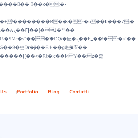
(�1�*"��
lls
Portfolio
Blog
Contatti