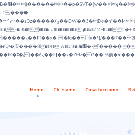
;�-
-�n&������nUf���������q��x�ZM~�
c�� Ϲ�+,&��Ὰܢ��F[��
�ܢ��F_��!� :�s"��
׭�-`������S��9�Dr�ji��EJ߅��gJ�应��
Home
Chi siamo
Cosa facciamo
Ski